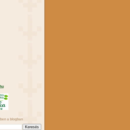
.hu
ben a blogban