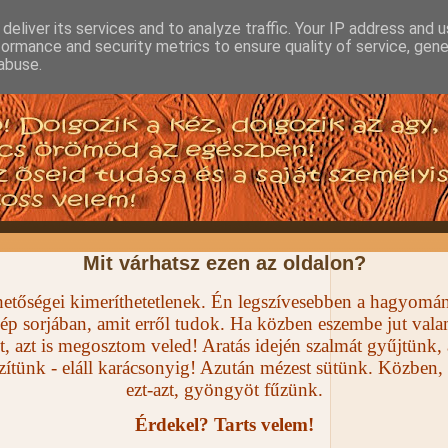
deliver its services and to analyze traffic. Your IP address and 
formance and security metrics to ensure quality of service, gen
abuse.
Mit várhatsz ezen az oldalon?
lehetőségei kimeríthetetlenek. Én legszívesebben a hagyom
ép sorjában, amit erről tudok. Ha közben eszembe jut valam
t, azt is megosztom veled! Aratás idején szalmát gyűjtünk, 
szítünk - eláll karácsonyig! Azután mézest sütünk. Közben,
ezt-azt, gyöngyöt fűzünk.
Érdekel? Tarts velem!