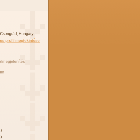
 Csongrád, Hungary
jes profil megtekintése
almegjelenítés
vum
2)
3)