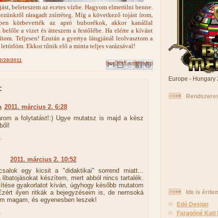
jást, beleteszem az ecetes vízbe. Hagyom elmerülni benne.
kezünkről ráragadt zsírréteg. Míg a következő tojást írom,
pen körbevették az apró buborékok, akkor kanállal
belőle a vizet és átteszem a festőlébe. Ha elérte a kívánt
rítom. Teljesen! Ezután a gyertya lángjánál leolvasztom a
l letörlöm. Ekkor tűnik elő a minta teljes varázsával!
2/28/2011
Küldés e-mailben
Megosztás a Facebookon
Megosztás az X-en
Megosztás a Pinteresten
BlogThis!
Europe - Hungary
:
Rendszeres
a
2011. március 2. 6:28
árom a folytatást!:) Ugye mutatsz is majd a kész
ől!
z
2011. március 2. 10:52
salok egy kicsit a "didaktikai" sorrend miatt...
 libatojásokat készítem, mert abból nincs tartalék.
ítése gyakorlatot kíván, úgyhogy később mutatom
zért ilyen ritkák a bejegyzéseim is, de nemsoká
Ide is érde
em magam, és egyenesben leszek!
Edó Design
z
Faragóné Kati 