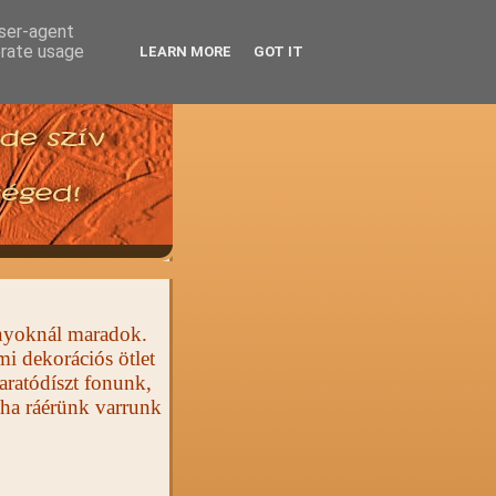
user-agent
erate usage
LEARN MORE
GOT IT
ányoknál maradok.
i dekorációs ötlet
aratódíszt fonunk,
 ha ráérünk varrunk