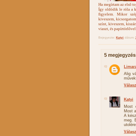
Ha megírtam az első to
Így oldódik le róla a 
figyelem. Mikor szé
kiveszem, kicsorgatom 
színt, kiveszem, kiszá
viaszt, és papírtörlőve
Bejegyezte:
Katyi
dátum:
5 megjegyzés
Limar
Alig v
művekb
Válas
Katyi
Most c
Most a
A kész
meg. E
utolér
Válas