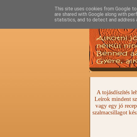
This site uses cookies from Google to 
are shared with Google along with per
statistics, and to detect and address 
A tojásdíszítés 
Leírok mindent sz
vagy egy jó recep
szalmacsillagot ké