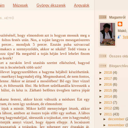
aim
Mézesek
Gyöngy ékszerek
Angyalok
Magamról
8., HÉTFŐ
Makó,
észítésénél, hogy elmondom azt is hogyan mossuk meg a
Tel
 foltos festés után. Nos, a tojást langyos mosogatószeres
 percre... mondjuk 5 percre. Ezután puha szivaccsal
akacs a szennyeződés, akkor se sikáld! Tedd vissza a
ozz újra! Ha megsérül a tojás héján levő lehelet finom
Összes old
a festék!
ket a zacskón levő utasítás szerint elkészíted, hagyod
Blogarchí
nem is fecsérelnék több szót!
tőlevet legegyszerűbben a hagyma héjából készíthetünk.
►
2018
(4)
jó maréknyi hagymahéj elég. Megmoshatod, de nem fontos,
►
2017
(8)
lenne. Akkor se áztasd a mosólében! Bő egy liter vízzel
►
2016
(6)
, és föltesszük főni. Ha felforrt szűrőkanálla kivesszük a
hűlni, és kész is. Zárható befőttes üvegben tartva jópár
►
2015
(9)
►
2014
(8)
akarsz festeni, akkor kicsit változik a módszer. Ezt egy
►
2013
(7)
lottam, én nem így szoktam, de elmondom:
a írjuk a mintát. Mikor kellő mennyiséget írtunk, akkor
►
2012
(28)
lábost, amiben az összes tojás elfér egy sorban. A lábos
▼
2011
(43)
éteg hagymahéjjal, rátesszük a tojásokat, erre is hagymahéj
►
december
(
löntjük annyi vízzel, hogy éppen ellepje. A lecsúszott
►
november
(
igazgatjuk a tojásokra. Így pihenget egy éjszakán át.