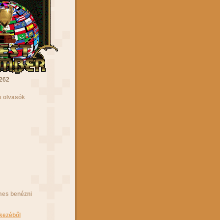
 262
 olvasók
mes benézni
kezéből