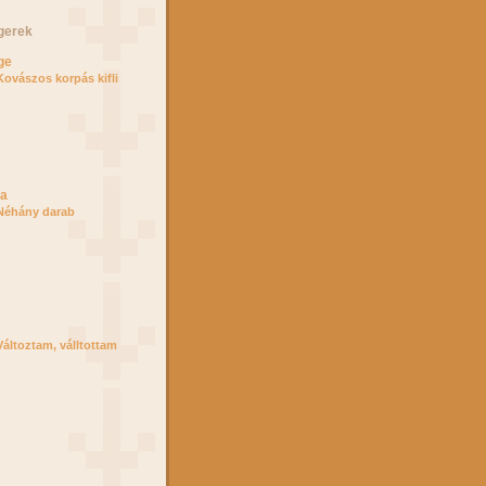
gerek
ge
Kovászos korpás kifli
ga
Néhány darab
Változtam, válltottam