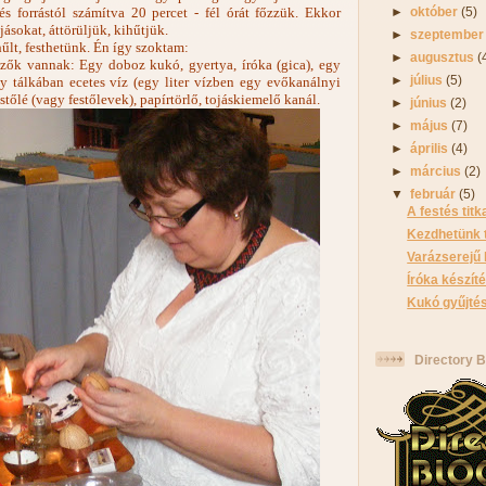
s forrástól számítva 20 percet - fél órát főzzük. Ekkor
►
október
(5)
jásokat, áttörüljük, kihűtjük.
►
szeptembe
hűlt, festhetünk. Én így szoktam:
►
augusztus
(
zők vannak: Egy doboz kukó, gyertya, íróka (gica), egy
►
július
(5)
gy tálkában ecetes víz (egy liter vízben egy evőkanálnyi
estőlé (vagy festőlevek), papírtörlő, tojáskiemelő kanál.
►
június
(2)
►
május
(7)
►
április
(4)
►
március
(2)
▼
február
(5)
A festés titk
Kezdhetünk to
Varázserejű
Íróka készít
Kukó gyűjté
Directory B