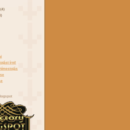
r
(4)
4)
ai
jást írni!
 hímestojás
ése
se
logspot