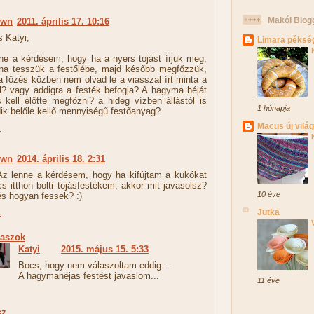
Makói Blog
own
2011. április 17. 10:16
 Katyi,
Limara péksé
ne a kérdésem, hogy ha a nyers tojást írjuk meg,
na tesszük a festőlébe, majd később megfőzzük,
a főzés közben nem olvad le a viasszal írt minta a
ól? vagy addigra a festék befogja? A hagyma héját
 kell előtte megfőzni? a hideg vízben állástól is
1 hónapja
dik belőle kellő mennyiségű festőanyag?
Macus új vilá
z
own
2014. április 18. 2:31
Az lenne a kérdésem, hogy ha kifújtam a kukókat
cs itthon bolti tojásfestékem, akkor mit javasolsz?
10 éve
és hogyan fessek? :)
z
Jutka
laszok
Katyi
2015. május 15. 5:33
Bocs, hogy nem válaszoltam eddig...
A hagymahéjas festést javaslom...
11 éve
sz