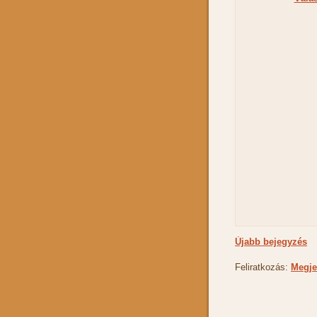
Újabb bejegyzés
Feliratkozás:
Megje