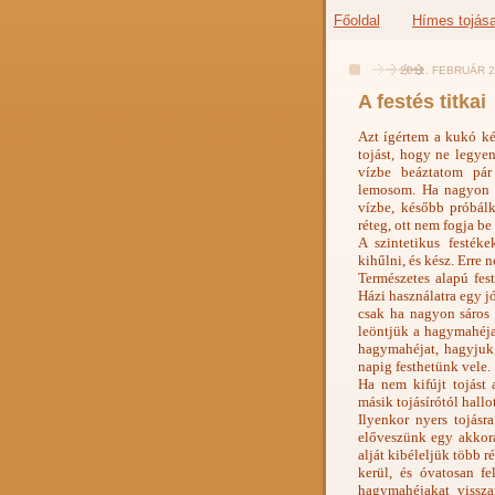
Főoldal
Hímes tojás
2011. FEBRUÁR 2
A festés titkai
Azt ígértem a kukó k
tojást, hogy ne legyen
vízbe beáztatom pár
lemosom. Ha nagyon m
vízbe, később próbálk
réteg, ott nem fogja be 
A szintetikus festéke
kihűlni, és kész. Erre 
Természetes alapú fes
Házi használatra egy 
csak ha nagyon sáros 
leöntjük a hagymahéjat
hagymahéjat, hagyjuk 
napig festhetünk vele.
Ha nem kifújt tojást 
másik tojásírótól hal
Ilyenkor nyers tojásr
előveszünk egy akkora 
alját kibéleljük több r
kerül, és óvatosan fe
hagymahéjakat vissza