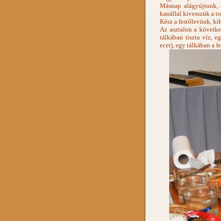
Másnap alágyújtunk, é
kanállal kivesszük a to
Kész a festőlevünk, ki
Az asztalon a követke
tálkában tiszta víz, e
ecet), egy tálkában a f