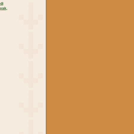
di
yak,