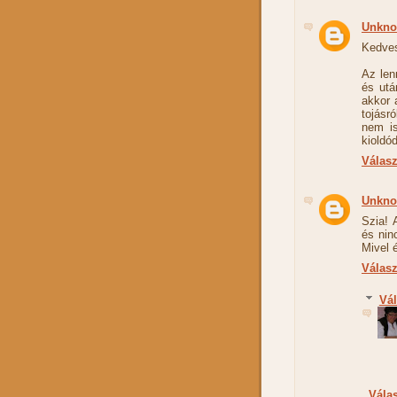
Unkn
Kedves
Az len
és utá
akkor 
tojásr
nem is
kioldó
Válas
Unkn
Szia! 
és nin
Mivel 
Válas
Vá
Vála