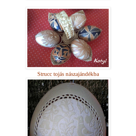
Strucc tojás nászajándékba