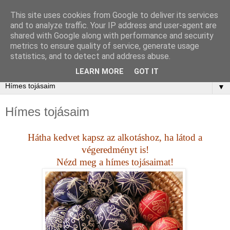
This site uses cookies from Google to deliver its services
and to analyze traffic. Your IP address and user-agent are
shared with Google along with performance and security
metrics to ensure quality of service, generate usage
statistics, and to detect and address abuse.
LEARN MORE
GOT IT
▼
Hímes tojásaim
Hátha kedvet kapsz az alkotáshoz, ha látod a
végeredményt is!
Nézd meg a hímes tojásaimat!