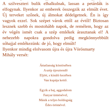
A szilveszteri bulik elhalkulnak, lassan a petárdák is
elfogynak. Ilyenkor az emberek összegzik az elmúlt évet.
Új terveket szőnek, új álmokat dédelgetnek. Én is így
vagyok ezzel. Sok szépet várok ettől az évtől! Biztosan
lesznek szebb és mostohább napok, de remélem, hogy az
év végén ismét csak a szép emlékek árasztanak el! A
nehezebb napokra gondolva pedig megkönnyebbült
sóhajjal emlékezünk: de jó, hogy elmúlt!
Ilyenkor mindig elolvasom újra és újra Vörösmarty
Mihály versét:
Ártatlanság köntösében
A szép újesztendő
Eljött, s kínáló kezében
Van kupája kettő.
Egyik a baj, aggodalom
Fanyar ürmösével,
Másik a teljes boldogság
Édes örömével.