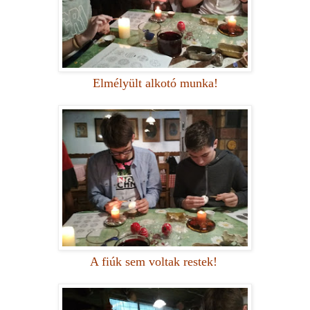
Elmélyült alkotó munka!
A fiúk sem voltak restek!