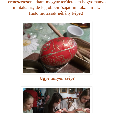
Természetesen adtam magyar területeken
hagyományos
mintákat is, de legtöbben "saját mintákat" írtak.
Hadd mutassak néhány képet!
Ugye milyen szép?