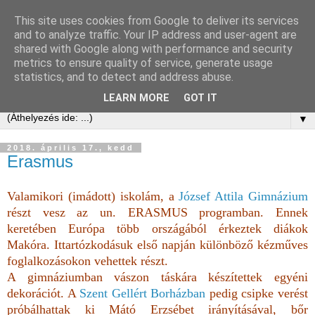
This site uses cookies from Google to deliver its services
and to analyze traffic. Your IP address and user-agent are
shared with Google along with performance and security
metrics to ensure quality of service, generate usage
statistics, and to detect and address abuse.
LEARN MORE
GOT IT
▼
2018. április 17., kedd
Erasmus
Valamikori (imádott) iskolám, a
József Attila Gimnázium
részt vesz az un. ERASMUS programban. Ennek
keretében Európa több országából érkeztek diákok
Makóra. Ittartózkodásuk első napján különböző kézműves
foglalkozásokon vehettek részt.
A gimnáziumban vászon táskára készítettek egyéni
dekorációt. A
Szent Gellért Borházban
pedig csipke verést
próbálhattak ki Mátó Erzsébet irányításával, bőr