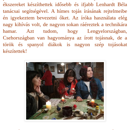
ékszereket készíthettek idősebb és ifjabb Lenhardt Béla
tanácsai segítségével. A hímes tojás írásának rejtelmeibe
én igyekeztem bevezetni őket. Az íróka használata elég
nagy kihívás volt, de nagyon sokan ráéreztek a technikára
hamar. Azt tudom, hogy Lengyelországban,
Csehországban van hagyománya az írott tojásnak, de a
török és spanyol diákok is nagyon szép tojásokat
készítettek!