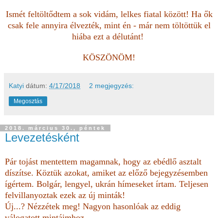
Ismét feltöltődtem a sok vidám, lelkes fiatal között! Ha ők
csak fele annyira élvezték, mint én - már nem töltöttük el
hiába ezt a délutánt!
KÖSZÖNÖM!
Katyi
dátum:
4/17/2018
2 megjegyzés:
Megosztás
2018. március 30., péntek
Levezetésként
Pár tojást mentettem magamnak, hogy az ebédlő asztalt
díszítse. Köztük azokat, amiket az előző bejegyzésemben
ígértem. Bolgár, lengyel, ukrán hímeseket írtam. Teljesen
felvillanyoztak ezek az új minták!
Új...? Nézzétek meg! Nagyon hasonlóak az eddig
válogatott mintáimhoz...