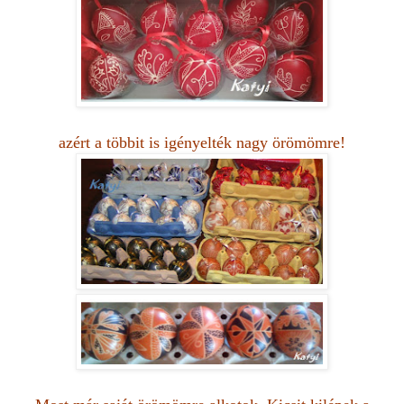
azért a többit is igényelték nagy örömömre!