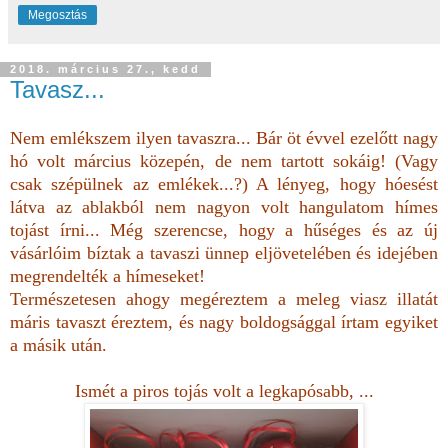
Megosztás
2018. március 27., kedd
Tavasz...
Nem emlékszem ilyen tavaszra... Bár öt évvel ezelőtt nagy
hó volt március közepén, de nem tartott sokáig! (Vagy
csak szépülnek az emlékek...?) A lényeg, hogy hóesést
látva az ablakból nem nagyon volt hangulatom hímes
tojást írni... Még szerencse, hogy a hűséges és az új
vásárlóim bíztak a tavaszi ünnep eljövetelében és idejében
megrendelték a hímeseket!
Természetesen ahogy megéreztem a meleg viasz illatát
máris tavaszt éreztem, és nagy boldogsággal írtam egyiket
a másik után.
Ismét a piros tojás volt a legkapósabb, ...