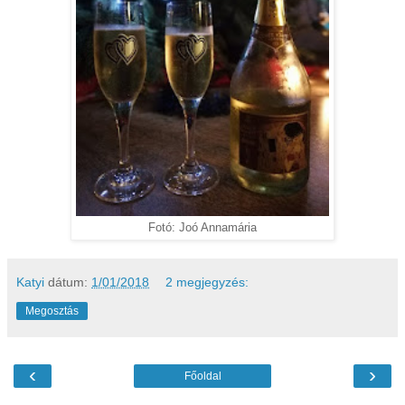
Fotó: Joó Annamária
Katyi
dátum:
1/01/2018
2 megjegyzés:
Megosztás
‹
›
Főoldal