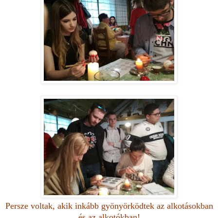
Persze voltak, akik inkább gyönyörködtek az alkotásokban
és az alkotókban!