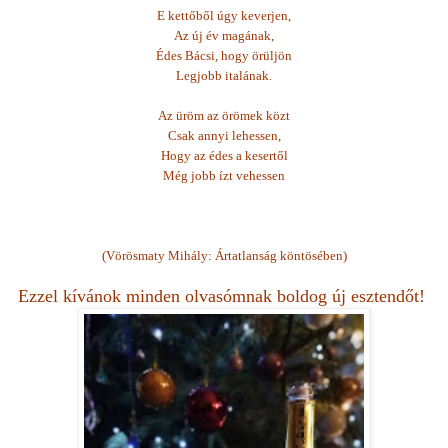
E kettőből úgy keverjen,
Az új év magának,
Édes Bácsi, hogy örüljön
Legjobb italának.
Az üröm az örömek közt
Csak annyi lehessen,
Hogy az édes a kesertől
Még jobb ízt vehessen
(Vörösmaty Mihály: Ártatlanság köntösében)
Ezzel kívánok minden olvasómnak boldog új esztendőt!