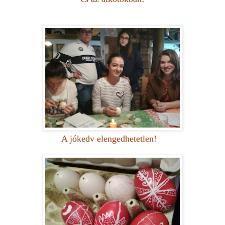
A jókedv elengedhetetlen!