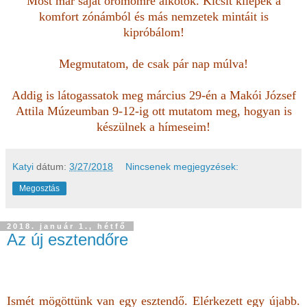
Most már saját örömömre alkotok. Kicsit kilépek a
komfort zónámból és más nemzetek mintáit is
kipróbálom!
Megmutatom, de csak pár nap múlva!
Addig is látogassatok meg március 29-én a Makói József
Attila Múzeumban 9-12-ig ott mutatom meg, hogyan is
készülnek a hímeseim!
Katyi
dátum:
3/27/2018
Nincsenek megjegyzések:
Megosztás
2018. január 1., hétfő
Az új esztendőre
Ismét mögöttünk van egy esztendő. Elérkezett egy újabb.