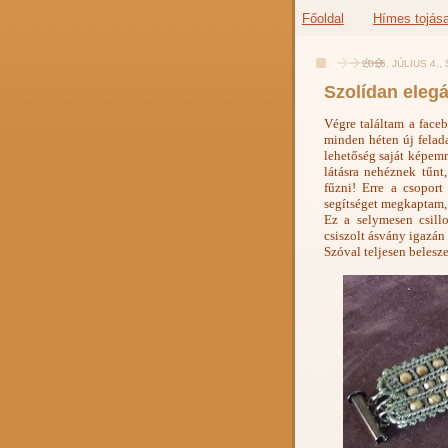
Főoldal
Hímes tojás
2015. JÚLIUS 4.
Szolídan elegá
Végre találtam a fac
minden héten új felad
lehetőség saját képemre
látásra nehéznek tűn
fűzni! Erre a csoport
segítséget megkaptam,
Ez a selymesen csill
csiszolt ásvány igazán 
Szóval teljesen belesz