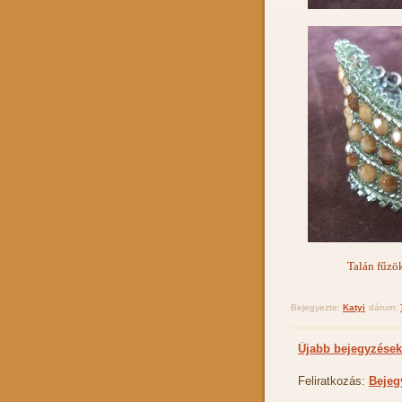
Talán fűzök
Bejegyezte:
Katyi
dátum:
Újabb bejegyzések
Feliratkozás:
Bejeg