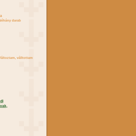
ga
Néhány darab
Változtam, válltottam
di
yak,