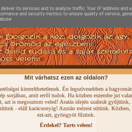
deliver its services and to analyze traffic. Your IP address and 
formance and security metrics to ensure quality of service, gen
abuse.
Mit várhatsz ezen az oldalon?
lehetőségei kimeríthetetlenek. Én legszívesebben a hagyom
ép sorjában, amit erről tudok. Ha közben eszembe jut valam
t, azt is megosztom veled! Aratás idején szalmát gyűjtünk, 
szítünk - eláll karácsonyig! Azután mézest sütünk. Közben,
ezt-azt, gyöngyöt fűzünk.
Érdekel? Tarts velem!