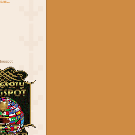
áns...
logspot