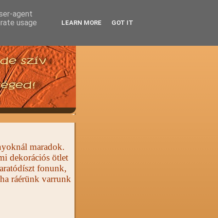
user-agent
erate usage
LEARN MORE
GOT IT
ányoknál maradok.
i dekorációs ötlet
aratódíszt fonunk,
 ha ráérünk varrunk