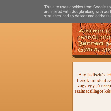
This site uses cookies from Google to 
are shared with Google along with per
statistics, and to detect and address 
A tojásdíszítés 
Leírok mindent sz
vagy egy jó recep
szalmacsillagot ké