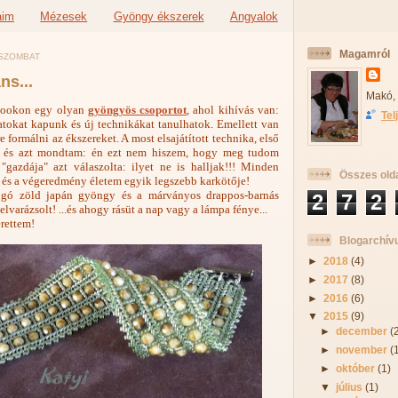
aim
Mézesek
Gyöngy ékszerek
Angyalok
Magamról
, SZOMBAT
ns...
Makó,
ebookon egy olyan
gyöngyös csoportot
, ahol kihívás van:
Tel
atokat kapunk és új technikákat tanulhatok. Emellett van
 formálni az ékszereket. A most elsajátított technika, első
t, és azt mondtam: én ezt nem hiszem, hogy meg tudom
 "gazdája" azt válaszolta: ilyet ne is halljak!!! Minden
Összes old
 és a végeredmény életem egyik legszebb karkötője!
ogó zöld japán gyöngy és a márványos drappos-barnás
2
7
2
elvarázsolt! ...és ahogy rásüt a nap vagy a lámpa fénye...
erettem!
Blogarchí
►
2018
(4)
►
2017
(8)
►
2016
(6)
▼
2015
(9)
►
december
(
►
november
(
►
október
(1)
▼
július
(1)