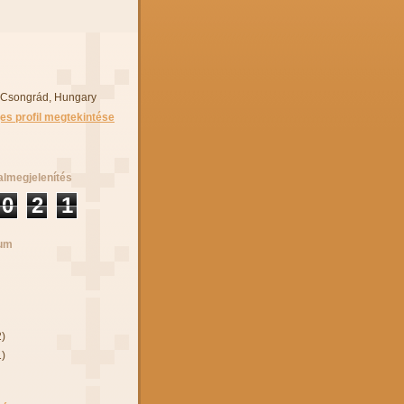
 Csongrád, Hungary
jes profil megtekintése
almegjelenítés
0
2
1
vum
2)
1)