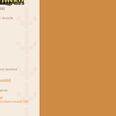
 262
 olvasók
mes benézni
kezéből
gerek
ge
Kovászos korpás kifli