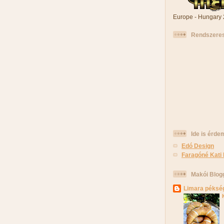
Europe - Hungary
Rendszeres
Ide is érde
Edó Design
Faragóné Kati 
Makói Blog
Limara péksé