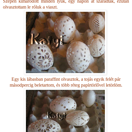
Szépen kimaródott minden lyuk, egy napon át száradtak, ezután
olvasztottam le róluk a viaszt.
Egy kis lábasban paraffint olvasztok, a tojás egyik felét pár
másodpercig beletartom, és több réteg papírtörlővel letörlöm.