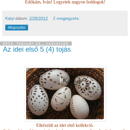
Edókám, Iván! Legyetek nagyon boldogok!
Katyi
dátum:
2/28/2012
2 megjegyzés:
Megosztás
2012. február 23., csütörtök
Az idei első 5 (4) tojás
Elkészült az idei első kollekció.