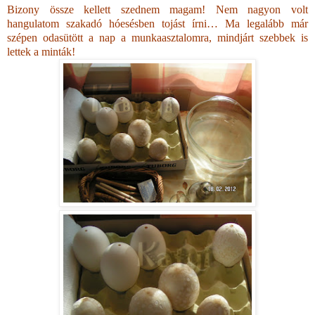
Bizony össze kellett szednem magam! Nem nagyon volt
hangulatom szakadó hóesésben tojást írni… Ma legalább már
szépen odasütött a nap a munkaasztalomra, mindjárt szebbek is
lettek a minták!