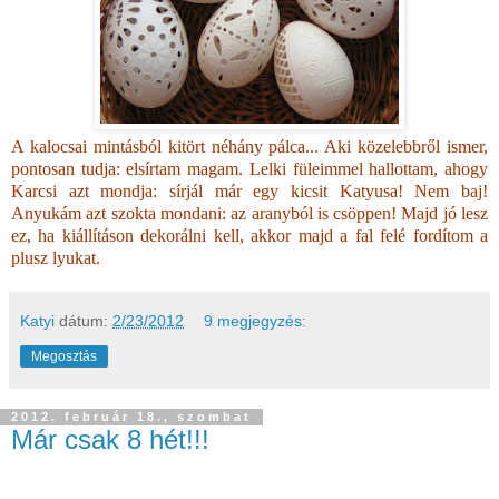
A kalocsai mintásból kitört néhány pálca... Aki közelebbről ismer,
pontosan tudja: elsírtam magam. Lelki füleimmel hallottam, ahogy
Karcsi azt mondja: sírjál már egy kicsit Katyusa! Nem baj!
Anyukám azt szokta mondani: az aranyból is csöppen! Majd jó lesz
ez, ha kiállításon dekorálni kell, akkor majd a fal felé fordítom a
plusz lyukat.
Katyi
dátum:
2/23/2012
9 megjegyzés:
Megosztás
2012. február 18., szombat
Már csak 8 hét!!!