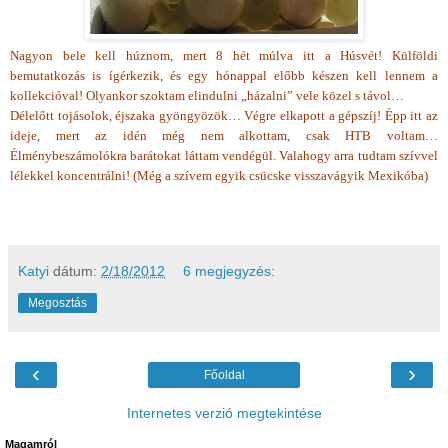
Nagyon bele kell húznom, mert 8 hét múlva itt a Húsvét! Külföldi
bemutatkozás is ígérkezik, és egy hónappal előbb készen kell lennem a
kollekcióval! Olyankor szoktam elindulni „házalni” vele közel s távol…
Délelőtt tojásolok, éjszaka gyöngyözök… Végre elkapott a gépszíj! Épp itt az
ideje, mert az idén még nem alkottam, csak HTB voltam…
Élménybeszámolókra barátokat láttam vendégül. Valahogy arra tudtam szívvel
lélekkel koncentrálni! (Még a szívem egyik csücske visszavágyik Mexikóba)
Katyi
dátum:
2/18/2012
6 megjegyzés:
Megosztás
‹
›
Főoldal
Internetes verzió megtekintése
Magamról