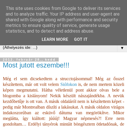
This site uses cookies from Google to deliver its services
and to analyze traffic. Your IP address and user-agent are
shared with Google along with performance and security
metrics to ensure quality of service, generate usage
statistics, and to detect and address abuse.
LEARN MORE
GOT IT
▼
2012. február 28., kedd
Most jutott eszembe!!!
Még el sem dicsekedtem a strucctojásommal! Még az ősszel
készítettem, már ott volt velem
Siófokon
is, de nem mertem közeli
képen megmutatni. Hátha véletlenül pont akkor olvas bele a
blogomba a kislányom! Nekik készült nászajándékba. A nevük
kezdőbetűje is ott van. A másik oldaláról nem is készítettem képet -
pedig már Montrealban díszíti a lakásukat. A másik oldalon virágos
indakoszorúban az esküvő dátuma van megörökítve. Mikor
meglátta, így kiáltott: júúúj! Magyar népmesés?! Erre nem
gondoltam… Erdélyi tányérok mintáit böngésztem ötletadónak, de