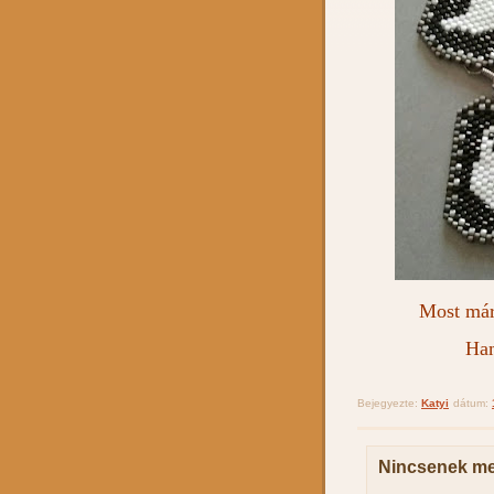
Most már 
Ham
Bejegyezte:
Katyi
dátum:
Nincsenek me