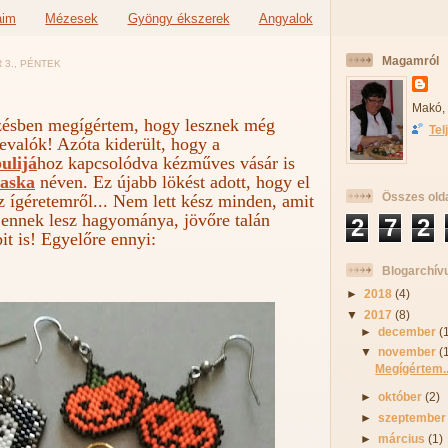
aim
Mézesek
Gyöngy ékszerek
Angyalok
Magamról
 3., PÉNTEK
Makó,
zésben megígértem, hogy lesznek még
Tel
evalók! Azóta kiderült, hogy a
ulijá
hoz kapcsolódva kézműves vásár is
aska
néven. Ez újabb lökést adott, hogy el
Összes old
z ígéretemről... Nem lett kész minden, amit
 ennek lesz hagyománya, jövőre talán
2
7
2
it is! Egyelőre ennyi:
Blogarchí
►
2018
(4)
▼
2017
(8)
►
december
(
▼
november
(
Megígértem..
►
október
(2)
►
szeptembe
►
március
(1)