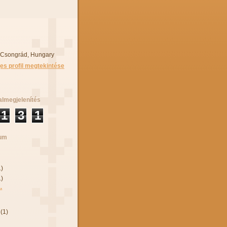
 Csongrád, Hungary
jes profil megtekintése
almegjelenítés
1
3
1
vum
1)
1)
.
r
(1)