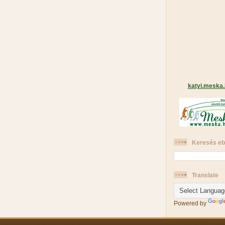
katyi.meska
Keresés eb
Translate
Powered by