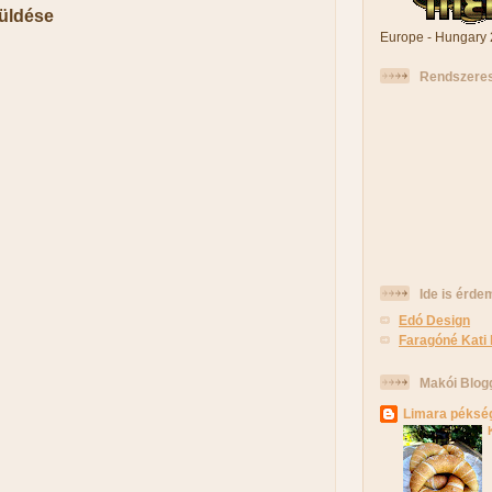
üldése
Europe - Hungary
Rendszeres
Ide is érde
Edó Design
Faragóné Kati 
Makói Blog
Limara péksé