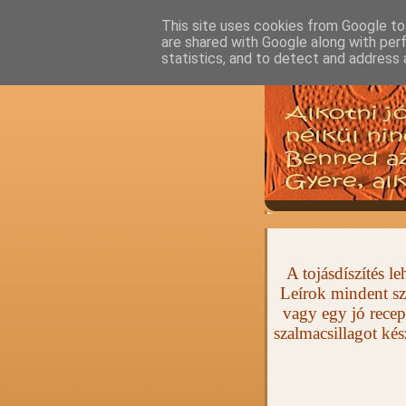
This site uses cookies from Google to 
are shared with Google along with per
statistics, and to detect and address 
A tojásdíszítés 
Leírok mindent sz
vagy egy jó recep
szalmacsillagot ké