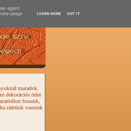
user-agent
erate usage
LEARN MORE
GOT IT
ányoknál maradok.
i dekorációs ötlet
aratódíszt fonunk,
 ha ráérünk varrunk