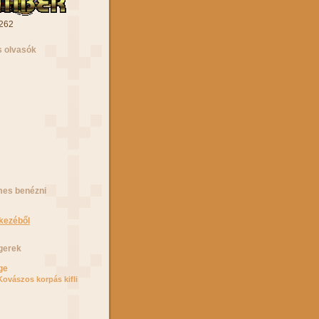
 262
 olvasók
mes benézni
kezéből
gerek
ge
Kovászos korpás kifli