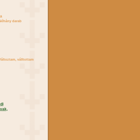
ga
Néhány darab
Változtam, válltottam
di
yak,