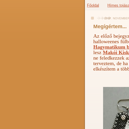
Főoldal
Hímes tojás
2017. NOVEMBER
Megígértem...
Az előző bejegy
halloweenes fülb
Hagymatikum b
lesz
Makói Kisk
ne feledkezzek a
terveztem, de ha
elkészítem a több