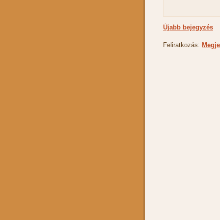
Újabb bejegyzés
Feliratkozás:
Megje