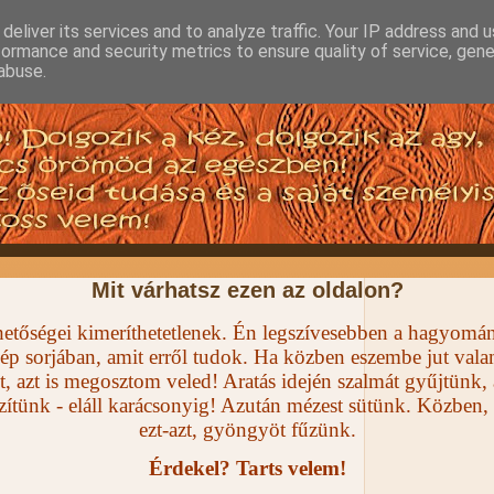
deliver its services and to analyze traffic. Your IP address and 
formance and security metrics to ensure quality of service, gen
abuse.
Mit várhatsz ezen az oldalon?
lehetőségei kimeríthetetlenek. Én legszívesebben a hagyom
ép sorjában, amit erről tudok. Ha közben eszembe jut valam
t, azt is megosztom veled! Aratás idején szalmát gyűjtünk, 
szítünk - eláll karácsonyig! Azután mézest sütünk. Közben,
ezt-azt, gyöngyöt fűzünk.
Érdekel? Tarts velem!