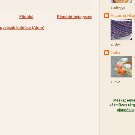
1 hónapja
Macus új vilá
Főoldal
Régebbi bejegyzés
gyzések küldése (Atom)
10 éve
Jutka
11 éve
Meska: egye
kézműves tárg
ajándékok