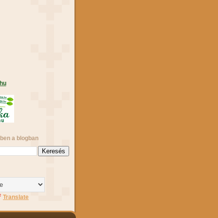
.hu
ben a blogban
Translate